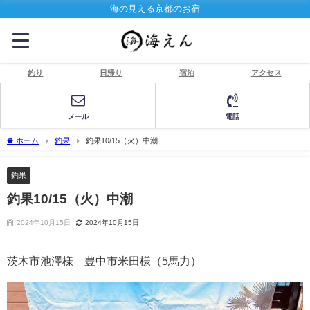
海の見える京都のお宿
釣り
日帰り
宿泊
アクセス
メール
電話
ホーム
釣果
釣果10/15（火）中潮
釣果
釣果10/15（火）中潮
2024年10月15日
2024年10月15日
茨木市池澤様 豊中市米田様（5馬力）