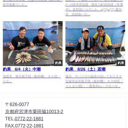
良型多数でした...
た 川西市荒垣様 猪名川町前田様（手漕
ぎ） 良型混じりでした v(^^)v(^^) 豊中
市 武部御一行...
釣果
釣果
釣果 6/4（火）中潮
釣果 8/26（土）若潮
箕面市 南方親子様（船外機） キス32・
連日、サバフグの猛攻が続いております
ベラ...
宝塚市永井親子様（船外機） キス62匹・
イトヨリ3匹・・最長40㎝・アオハタ...
〒626-0077
京都府宮津市栗田脇10013-2
TEL.
0772-22-1881
FAX.0772-22-1881