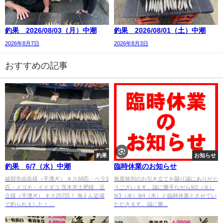
釣果 2026/08/03（月）中潮
釣果 2026/08/01（土）中潮
2026年8月7日
2026年8月3日
おすすめの記事
釣果
お知らせ
釣果 6/7（水）中潮
臨時休業のお知らせ
綾部市由良様（手漕ぎ） キス68匹・ベラ3
毎度格別のお引き立てを賜り誠にありがと
匹・メゴチ・イイダコ 茨木市土肥様 足
うございます。誠に勝手ながら9/2（火）
立様（手漕ぎ） キス257匹！ 海えん近場
9/3（水）9/4（木）と臨時休業とさせてい
で釣られました！ ...
ただきます。誠に勝...