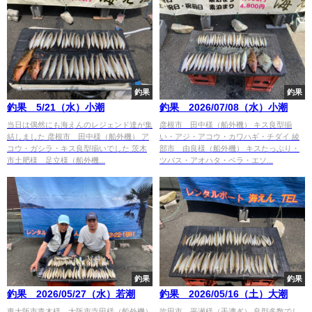
釣果
釣果
釣果 5/21（水）小潮
釣果 2026/07/08（水）小潮
当日は偶然にも海えんのレジェンド達が集
彦根市 田中様（船外機） キス良型揃
結しました 彦根市 田中様（船外機） ア
い・アジ・アコウ・カワハギ・チダイ 綾
コウ・ガシラ・キス良型揃いでした 茨木
部市 由良様（船外機） キスたっぷり・
市土肥様 足立様（船外機...
ツバス・アオハタ・ベラ・エソ...
釣果
釣果
釣果 2026/05/27（水）若潮
釣果 2026/05/16（土）大潮
東大阪市青木様 大阪市寺田様（船外機）
吹田市 平瀬様（手漕ぎ） 良型多数でし