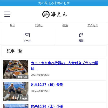
海の見える京都のお宿
釣り
日帰り
宿泊
アクセス
メール
電話
記事一覧
カニ・カキ食べ放題の 夕食付きプランの開
始
2024年10月28日
お知らせ
釣果10/27（日）長潮
2024年10月27日
釣果
釣果10/26（土）小潮