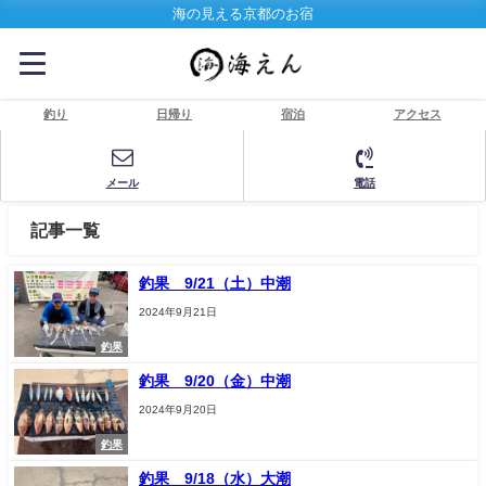
海の見える京都のお宿
釣り
日帰り
宿泊
アクセス
メール
電話
記事一覧
釣果 9/21（土）中潮
2024年9月21日
釣果
釣果 9/20（金）中潮
2024年9月20日
釣果
釣果 9/18（水）大潮