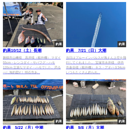
釣果
釣果
釣果10/12（土）長潮
釣果 7/21（日）大潮
舞鶴市山﨑様 高岸様（船外機） マダイ
当日はブルーインパルスが海えん上空を飛
55cm・レンコダイ・サバフグ・ハモ
行してくれました。 宝塚市永井様 伊丹
120cm 立派なマダイ・ハモでした。恐る
市倉谷様（船外機） キス・アオハタ34cm
べし海釣図V！ 明石市あ...
いつもたくさん釣られ...
釣果
釣果
釣果 5/22（月）中潮
釣果 9/8（月）大潮