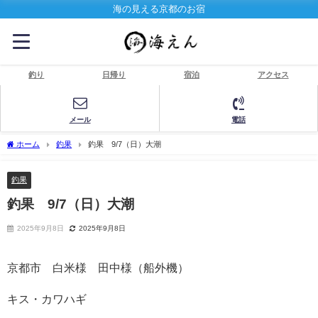
海の見える京都のお宿
釣り
日帰り
宿泊
アクセス
メール
電話
ホーム
釣果
釣果 9/7（日）大潮
釣果
釣果 9/7（日）大潮
2025年9月8日
2025年9月8日
京都市 白米様 田中様（船外機）
キス・カワハギ