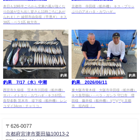
本日も10時半ごろから北東の風が強くな
京都市 寺田様（船外機） キス・プリッ
り白波が立ち出し皆さん11時ごろにあが
ぷりのアオハタ・カワハギ...
られました 綾部市由良様（手漕ぎ） キス
38匹・ベラ1匹 枚方市...
釣果
釣果
釣果 7/17（水）中潮
釣果 2026/06/11
西宮市久保様 茨木市川田様（船外機）
東大阪市青木様 大阪市寺田様（船外機）
サバ・イトヨリ・カワハギ・キス67匹
キス良型揃い・ベラ・ガシラ 守口市 増
良型多数 茨木市 堤下様（船外機） レン
田様 藤井様（船外機） !(^^)(^^)! 京都
コダイ34cm・チャリコ...
市 垣内様（...
〒626-0077
京都府宮津市栗田脇10013-2