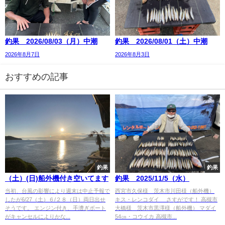
釣果 2026/08/03（月）中潮
釣果 2026/08/01（土）中潮
2026年8月7日
2026年8月3日
おすすめの記事
釣果
釣果
（土）(日)船外機付き空いてます
釣果 2025/11/5（水）
当初、台風の影響により週末は中止予報で
西宮市久保様 茨木市川田様（船外機）
したが6/27（土）６/２８（日）両日出せ
キス・レンコダイ さすがです！ 高槻市
そうです。 エンジン付き、手漕ぎボート
大橋様 茨木市黒澤様（船外機） マダイ
がキャンセルによりかな...
54㎝・コウイカ 高槻市...