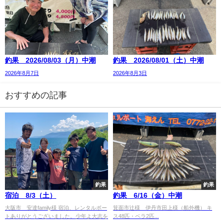
釣果 2026/08/03（月）中潮
釣果 2026/08/01（土）中潮
2026年8月7日
2026年8月3日
おすすめの記事
釣果
釣果
宿泊 8/3（土）
釣果 6/16（金）中潮
大阪市 安達family様 宿泊、レンタルボー
箕面市辻様 伊丹市田上様（船外機） キ
トありがとうございました。少年よ大志を
ス48匹・ベラ2匹...