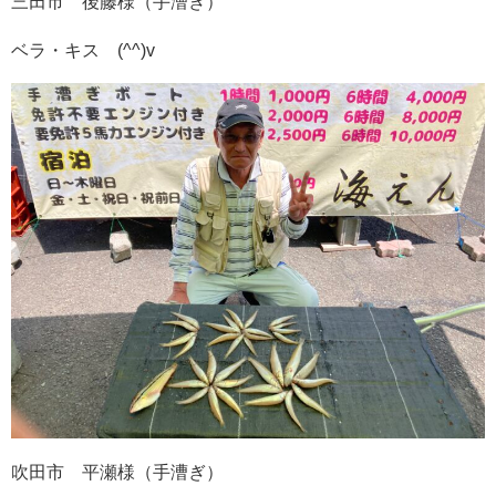
三田市 後藤様（手漕ぎ）
ベラ・キス (^^)v
吹田市 平瀬様（手漕ぎ）