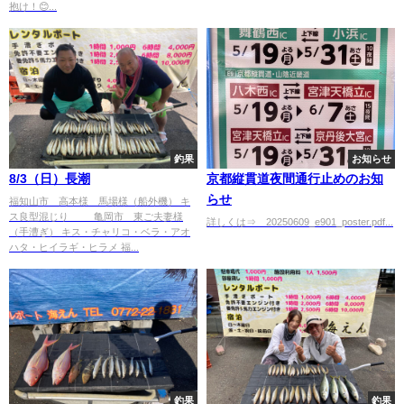
抱け！😊...
釣果
お知らせ
8/3（日）長潮
京都縦貫道夜間通行止めのお知
らせ
福知山市 高本様 馬場様（船外機） キ
ス良型混じり 亀岡市 東ご夫妻様
詳しくは⇒ 20250609_e901_poster.pdf...
（手漕ぎ） キス・チャリコ・ベラ・アオ
ハタ・ヒイラギ・ヒラメ 福...
釣果
釣果