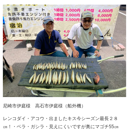
尼崎市伊庭様 高石市伊庭様（船外機）
レンコダイ・アコウ・出ましたキス今シーズン最長２８
㎝！・ベラ・ガシラ・見えにくいですが奥にマゴチ55㎝