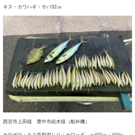
キス・カワハギ・サバ32㎝
西宮市上田様 豊中市続木様（船外機）
ホウボウ・キス良型混じり・カワハギ ｗ(^^)ｗ・(^^)v