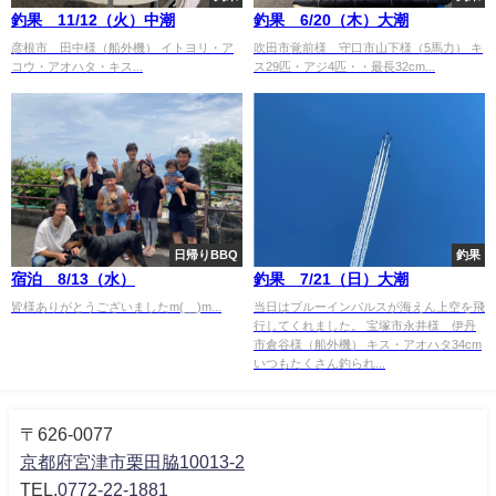
釣果 11/12（火）中潮
釣果 6/20（木）大潮
彦根市 田中様（船外機） イトヨリ・ア
吹田市覚前様 守口市山下様（5馬力） キ
コウ・アオハタ・キス...
ス29匹・アジ4匹・・最長32cm...
日帰りBBQ
釣果
宿泊 8/13（水）
釣果 7/21（日）大潮
皆様ありがとうございましたm(__)m...
当日はブルーインパルスが海えん上空を飛
行してくれました。 宝塚市永井様 伊丹
市倉谷様（船外機） キス・アオハタ34cm
いつもたくさん釣られ...
〒626-0077
京都府宮津市栗田脇10013-2
TEL.
0772-22-1881